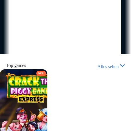
Alle Jackpots
Alle Spiele
Top
games
Alles sehen
NEU