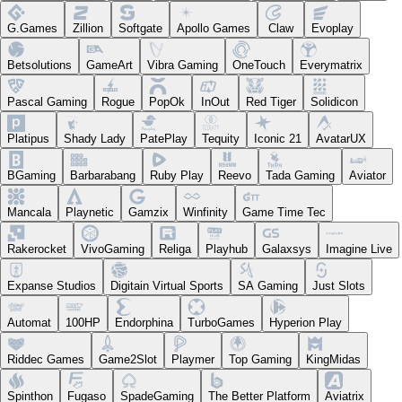
G.Games
Zillion
Softgate
Apollo Games
Claw
Evoplay
Betsolutions
GameArt
Vibra Gaming
OneTouch
Everymatrix
Pascal Gaming
Rogue
PopOk
InOut
Red Tiger
Solidicon
Platipus
Shady Lady
PatePlay
Tequity
Iconic 21
AvatarUX
BGaming
Barbarabang
Ruby Play
Reevo
Tada Gaming
Aviator
Mancala
Playnetic
Gamzix
Winfinity
Game Time Tec
Rakerocket
VivoGaming
Religa
Playhub
Galaxsys
Imagine Live
Expanse Studios
Digitain Virtual Sports
SA Gaming
Just Slots
Automat
100HP
Endorphina
TurboGames
Hyperion Play
Riddec Games
Game2Slot
Playmer
Top Gaming
KingMidas
Spinthon
Fugaso
SpadeGaming
The Better Platform
Aviatrix