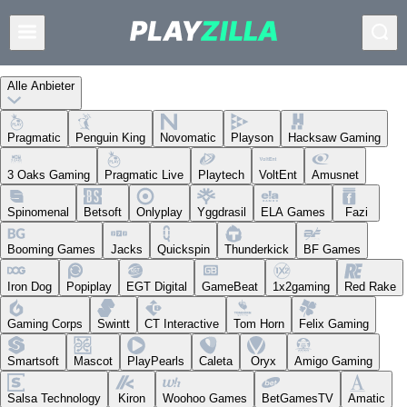
Alle Anbieter
Pragmatic
Penguin King
Novomatic
Playson
Hacksaw Gaming
3 Oaks Gaming
Pragmatic Live
Playtech
VoltEnt
Amusnet
Spinomenal
Betsoft
Onlyplay
Yggdrasil
ELA Games
Fazi
Booming Games
Jacks
Quickspin
Thunderkick
BF Games
Iron Dog
Popiplay
EGT Digital
GameBeat
1x2gaming
Red Rake
Gaming Corps
Swintt
CT Interactive
Tom Horn
Felix Gaming
Smartsoft
Mascot
PlayPearls
Caleta
Oryx
Amigo Gaming
Salsa Technology
Kiron
Woohoo Games
BetGamesTV
Amatic