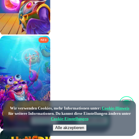
NEU
Wir verwenden Cookies, mehr Informationen unter:
Cookie-Hinweis
für weitere Informationen. Du kannst diese Einstellungen ändern unter
Cookie-Einstellungen
Einloggen
ANMELDEN
Alle akzeptieren