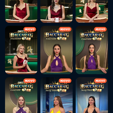
NUOVO
NUOVO
NUOVO
NUOVO
NUOVO
NUOVO