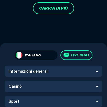
CARICA DI PIÙ
ITALIANO
LIVE CHAT
Informazioni generali
Casinò
Sport