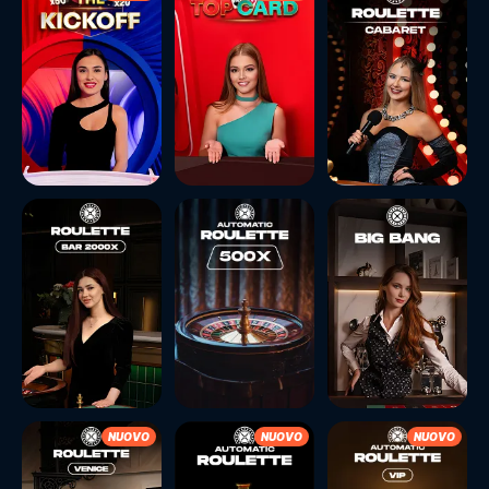
NUOVO
NUOVO
NUOVO