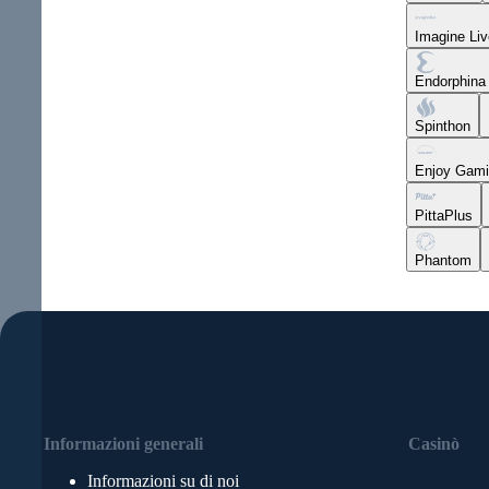
Imagine Liv
Endorphina
Spinthon
Enjoy Gam
PittaPlus
Phantom
Informazioni generali
Casinò
Informazioni su di noi