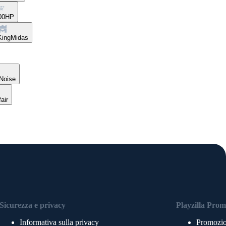
00HP
KingMidas
Noise
air
Sicurezza e privacy
Playzilla Prom
Informativa sulla privacy
Promozio