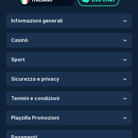
ITALIANO
LIVE CHAT
Informazioni generali
Casinò
Sport
Sicurezza e privacy
Termini e condizioni
Playzilla Promozioni
Pagamenti