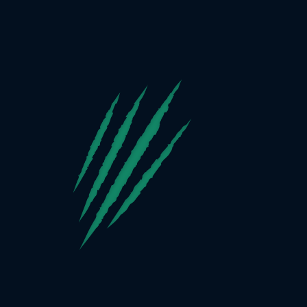
PlayZilla zielt immer darauf ab, auf der
Innovationswelle zu bleiben! Aus diesem
Grund haben wir dafür gesorgt, dass alle
eGaming-Fans da draußen eine Virtual Sports-
Lobby haben. Wie Sie bereits wissen, eröffnet
die virtuelle Durchführung von
Sportveranstaltungen über Computersoftware
völlig neue Möglichkeiten für Benutzer auf der
ganzen Welt. Diese Ereignisse finden
normalerweise in schnellen und regelmäßigen
Abständen statt, daher ist es ein großes Plus,
dynamisch zu sein. Darüber hinaus bieten sie
inspirierende Designs, Illustrationen und
grafische Elemente von den besten Designern
der Welt, mit denen PlayZilla
zusammengearbeitet hat.
WETTBEWERBSFÄHIGE QUOTEN, UM