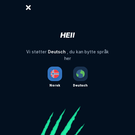
HEI!
Deutsch
Vi støtter
, du kan bytte språk
her
Norsk
Deutsch