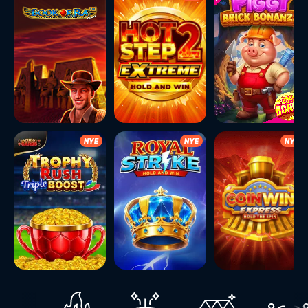
NYE
NYE
NYE