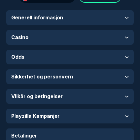
Generell informasjon
Casino
Odds
Sikkerhet og personvern
Vilkår og betingelser
Playzilla Kampanjer
Betalinger