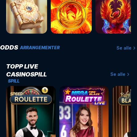
ODDS
ARRANGEMENTER
Se alle
TOPP LIVE
CASINOSPILL
Se alle
SPILL