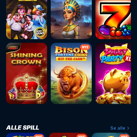
NYE
ALLE SPILL
Se alle