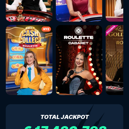
NYE
TOTAL JACKPOT