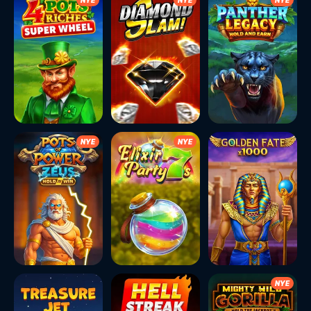
NYE
NYE
NYE
NYE
NYE
NYE