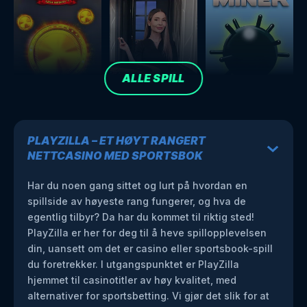
ALLE SPILL
PLAYZILLA – ET HØYT RANGERT
NETTCASINO MED SPORTSBOK
Har du noen gang sittet og lurt på hvordan en
spillside av høyeste rang fungerer, og hva de
egentlig tilbyr? Da har du kommet til riktig sted!
PlayZilla er her for deg til å heve spillopplevelsen
din, uansett om det er casino eller sportsbook-spill
du foretrekker. I utgangspunktet er PlayZilla
hjemmet til casinotitler av høy kvalitet, med
alternativer for sportsbetting. Vi gjør det slik for at