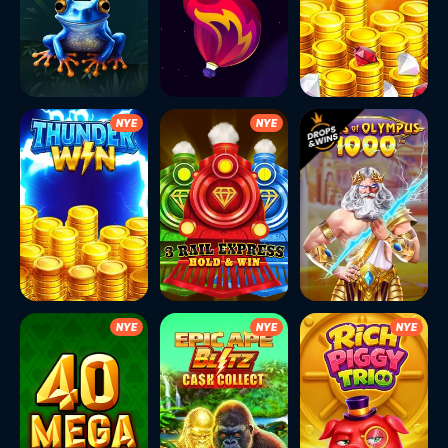
NYE
NYE
NYE
NYE
NYE