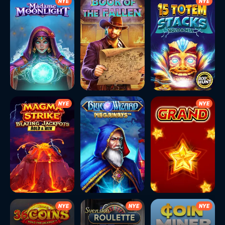
NYE
NYE
NYE
NYE
NYE
NYE
NYE