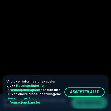
Vi bruker informasjonskapsler,
sjekk
Retningslinjer for
informasjonskapsler
for mer info.
AKSEPTER ALLE
Du kan endre disse innstillingene
i
innstillinger for
Du spiller i demoversjon. Ekte spill er mye
BLI MED NÅ
informasjonskapsler
mer spennende.