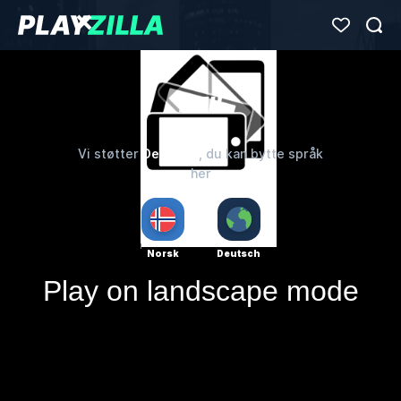
HEI!
Deutsch
Vi støtter
, du kan bytte språk
her
Norsk
Deutsch