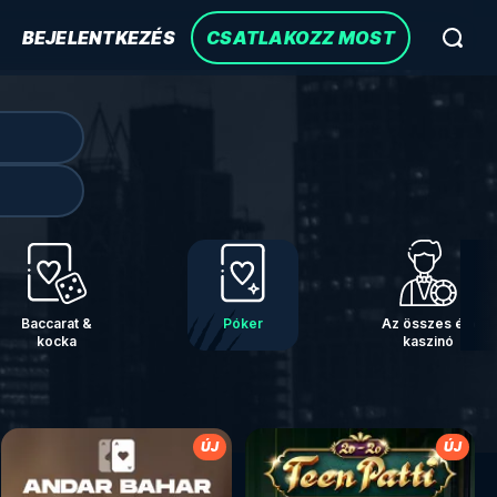
BEJELENTKEZÉS
CSATLAKOZZ MOST
Baccarat &
Póker
Az összes élő
kocka
kaszinó
ÚJ
ÚJ