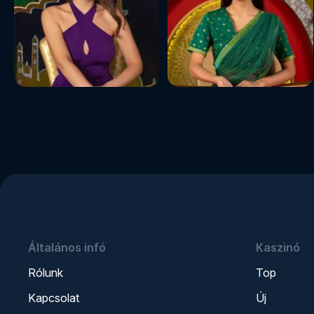
Általános infó
Kaszinó
Rólunk
Top
Kapcsolat
Új