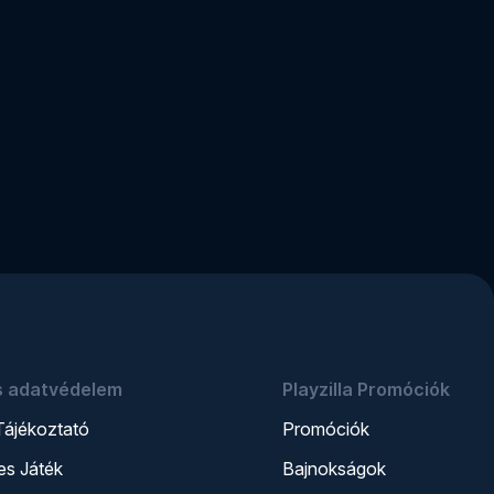
s adatvédelem
Playzilla Promóciók
Tájékoztató
Promóciók
es Játék
Bajnokságok