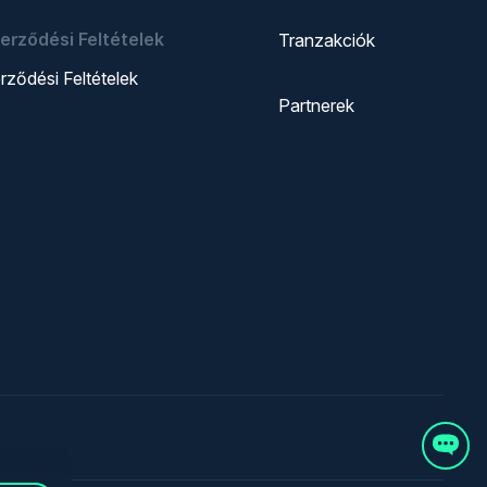
erződési Feltételek
Tranzakciók
rződési Feltételek
Partnerek