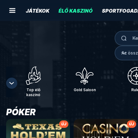
JÁTÉKOK
ÉLŐ KASZINÓ
SPORTFOGAD
PROMÓCIÓK
VIRTUÁLIS SPORT
LÓVE
Ke
Az össz
Top élő
Gold Saloon
Rul
kaszinó
PÓKER
ÚJ
ÚJ