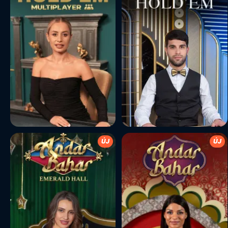
JÁTÉK
JÁTÉK
ÚJ
ÚJ
JÁTÉK
JÁTÉK