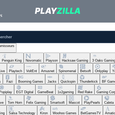
S
ercher
urnisseurs
Penguin King
Novomatic
Playson
Hacksaw Gaming
3 Oaks Gamin
Live
Playtech
VoltEnt
Amusnet
Spinomenal
Betsoft
Onlyplay
Y
s
Fazi
Booming Games
Jacks
Quickspin
Thunderkick
BF Gam
Popiplay
EGT Digital
GameBeat
1x2gaming
Red Rake
Gaming Cor
ive
Tom Horn
Felix Gaming
Smartsoft
Mascot
PlayPearls
Caleta
ing
Salsa Technology
Kiron
Woohoo Games
BetGamesTV
Amati