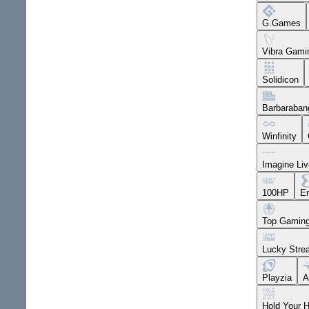
G.Games
Vibra Gami
Solidicon
Barbaraban
Winfinity
Imagine Liv
100HP
En
Top Gamin
Lucky Stre
Playzia
A
Hold Your H