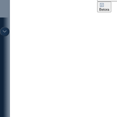
Betora
En vedette
Nouveautés
Populaires
Coupe du