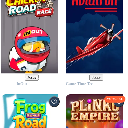
CHICKEN ROAD RACE
AVIATRON
Jouer
Jouer
InOut
Game Time Tec
Démo
Démo
NOUVEAU