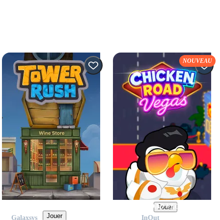
NOUVEAU
TOWER RUSH
CHICKEN ROAD VEGAS
Jouer
Jouer
Galaxsys
InOut