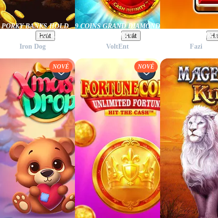
3 PORKY BANKS HOLD
9 COINS GRAND DIAMOND
AND WIN EXTRA
EDITION
WILD HOT 40 DE
Hrát
Hrát
Hr
Iron Dog
VoltEnt
Fazi
Demo
Demo
De
NOVÉ
NOVÉ