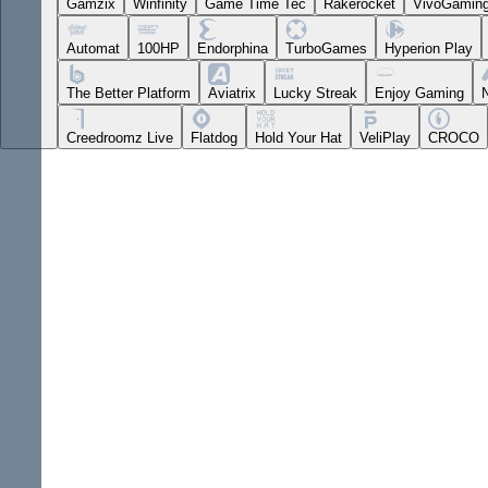
Gamzix
Winfinity
Game Time Tec
Rakerocket
VivoGamin
Automat
100HP
Endorphina
TurboGames
Hyperion Play
The Better Platform
Aviatrix
Lucky Streak
Enjoy Gaming
Creedroomz Live
Flatdog
Hold Your Hat
VeliPlay
CROCO