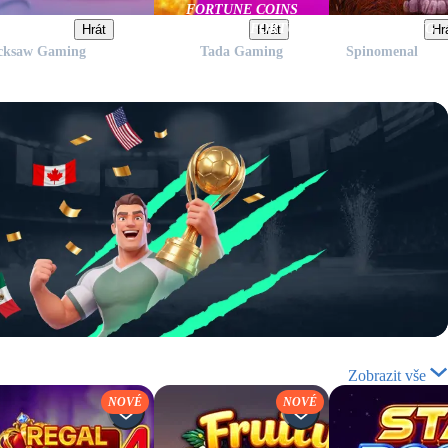
FORTUNE COINS
XMAS DROP
UNLIMITED FORTUNE
MAJESTIC KING
Hrát
Hrát
Hr
cksaw Gaming
Tada Gaming
Spinomenal
Demo
Demo
De
Zobrazit vše
NOVÉ
NOVÉ