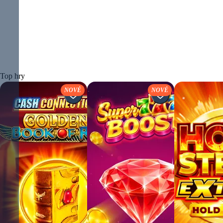
Top
hry
NOVÉ
NOVÉ