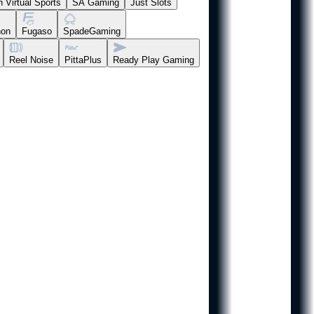
n Virtual Sports
SA Gaming
Just Slots
hon
Fugaso
SpadeGaming
Okamžité hry
Reel Noise
PittaPlus
Ready Play Gaming
Sloty
Live Casino
Stolní hry