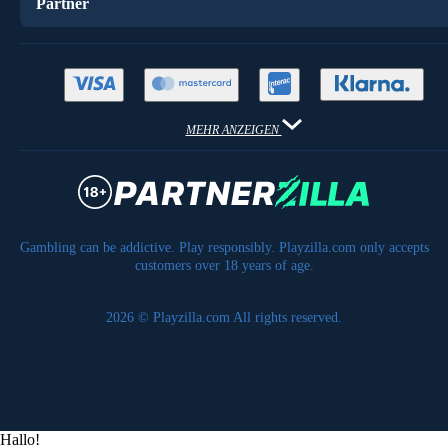
Partner
MEHR ANZEIGEN
Gambling can be addictive. Play responsibly. Playzilla.com only accepts
customers over 18 years of age.
2026 © Playzilla.com All rights reserved.
Hallo!