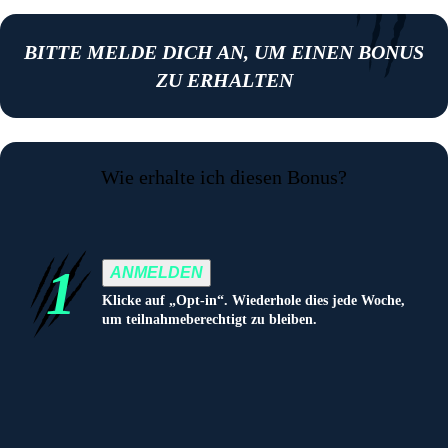
BITTE MELDE DICH AN, UM EINEN BONUS
ZU ERHALTEN
Wie erhalte ich diesen Bonus?
1
ANMELDEN
Klicke auf „Opt-in“. Wiederhole dies jede Woche,
um teilnahmeberechtigt zu bleiben.