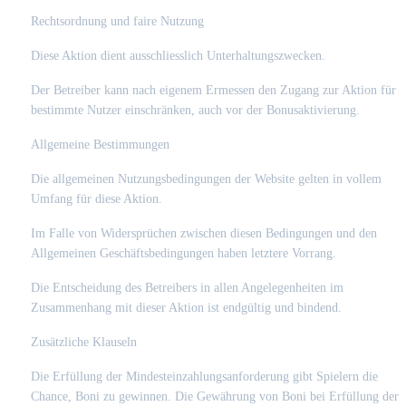
9.
Rechtsordnung und faire Nutzung
9.1
Diese Aktion dient ausschliesslich Unterhaltungszwecken.
9.2
Der Betreiber kann nach eigenem Ermessen den Zugang zur Aktion für
bestimmte Nutzer einschränken, auch vor der Bonusaktivierung.
10.
Allgemeine Bestimmungen
10.1
Die allgemeinen Nutzungsbedingungen der Website gelten in vollem
Umfang für diese Aktion.
10.2
Im Falle von Widersprüchen zwischen diesen Bedingungen und den
Allgemeinen Geschäftsbedingungen haben letztere Vorrang.
10.3
Die Entscheidung des Betreibers in allen Angelegenheiten im
Zusammenhang mit dieser Aktion ist endgültig und bindend.
11.
Zusätzliche Klauseln
11.1
Die Erfüllung der Mindesteinzahlungsanforderung gibt Spielern die
Chance, Boni zu gewinnen. Die Gewährung von Boni bei Erfüllung der