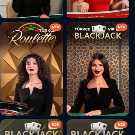
NEU
NEU
SPIELEN
SPIELEN
NEU
NEU