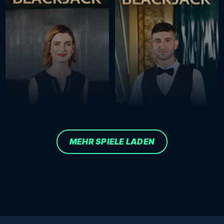
SPIELEN
SPIELEN
MEHR SPIELE LADEN