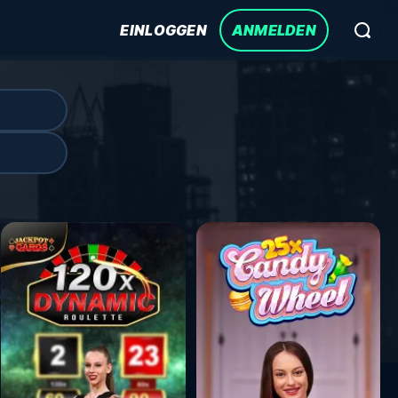
EINLOGGEN
ANMELDEN
SPIELEN
SPIELEN