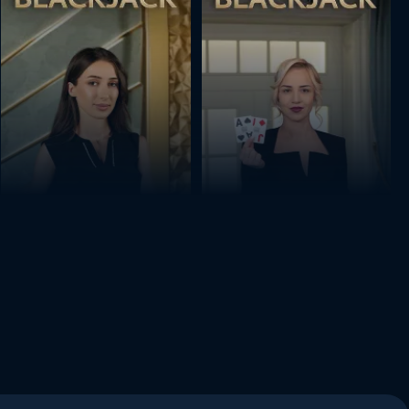
SPIELEN
SPIELEN