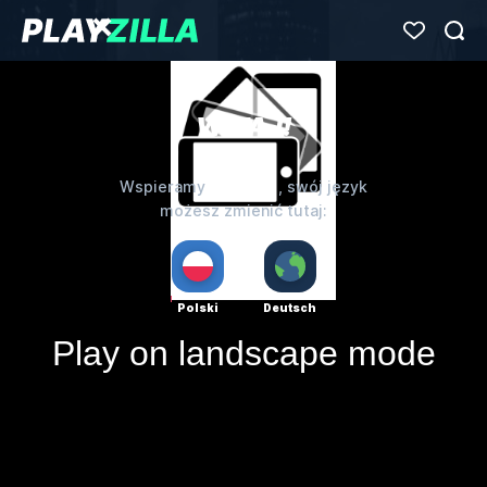
WITAJ!
Deutsch
Wspieramy
, swój język
możesz zmienić tutaj:
Polski
Deutsch