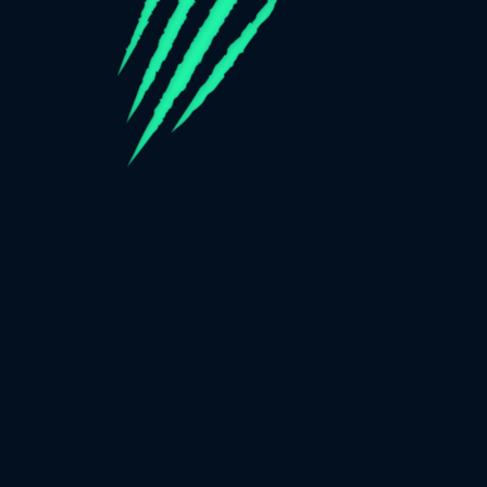
Wykorzystujemy pliki cookies, sprawdź
Powiadomienie o
plikach cookie
i dowiedz się więcej. Ustawienia możesz
zmienić na stronie:
Ustawienia Cookie
Grasz w trybie demo. Prawdziwa
AKCEPTUJ WSZYSTKIE
DOŁĄCZ TERAZ
gra jest znacznie bardziej
interesująca