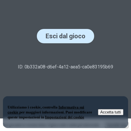
Utilizziamo i cookie, controlla
Informativa sui
cookie
per maggiori informazioni. Puoi modificare
Accetta tutti
queste impostazioni in
Impostazioni dei cookie
Stai giocando in versione demo. Il gioco reale è molto più interessante
Iscriviti ora