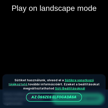
Sütiket használunk, olvasd el a
Sütikre vonatkozó
tájékoztató
további információért. Ezeket a beállításokat
megváltoztathatod
Süti Beállításoknál
Demó módban játszol. A
AZ ÖSSZES ELFOGADÁSA
CSATLAKOZZ MOST
valódi pénzes játék sokkal
izgalmasabb.