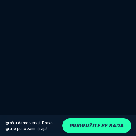
Igraš u demo verziji. Prava
PRIDRUŽITE SE SADA
igra je puno zanimljivija!