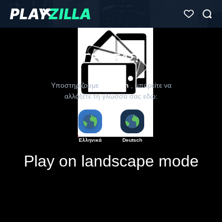
ΓΕΙΑ ΣΑΣ!
Υποστηρίζουμε
Deutsch
, μπορείτε να
αλλάξετε τη γλώσσα σας εδώ:
Ελληνικά
Deutsch