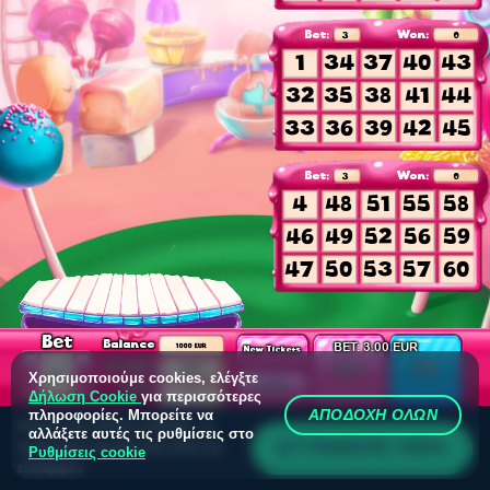
Χρησιμοποιούμε cookies, ελέγξτε
Δήλωση Cookie
για περισσότερες
ΑΠΟΔΟΧΉ ΌΛΩΝ
πληροφορίες. Μπορείτε να
Παίζετε στην έκδοση επίδειξης. Το
αλλάξετε αυτές τις ρυθμίσεις στο
ΕΓΓΡΑΦΕΊΤΕ ΤΏΡΑ
πραγματικό παιχνίδι είναι πολύ πιο
Ρυθμίσεις cookie
ενδιαφέρον