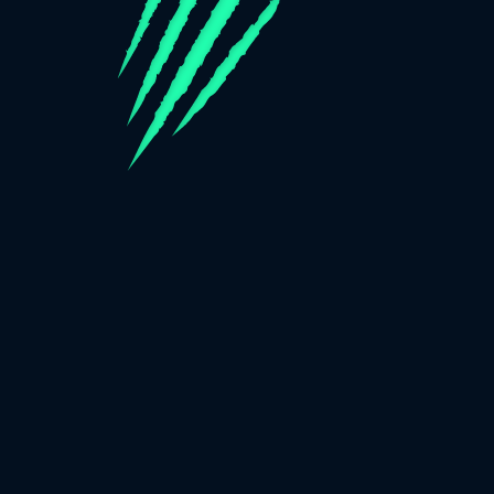
Nous utilisons des cookies,
vérifiez
Informations sur les
cookies
pour plus
ACCEPTER TOUT
d'informations. Vous pouvez
modifier ces paramètres dans
Vous jouez en mode démo. Le jeu réel est
S'INSCRIRE
Paramètres des cookies
bien plus intéressant