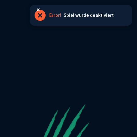
Error!
Spiel wurde deaktiviert
Du spielst im Demo-Modus. Das echte
ANMELDEN
Spiel ist deutlich interessanter