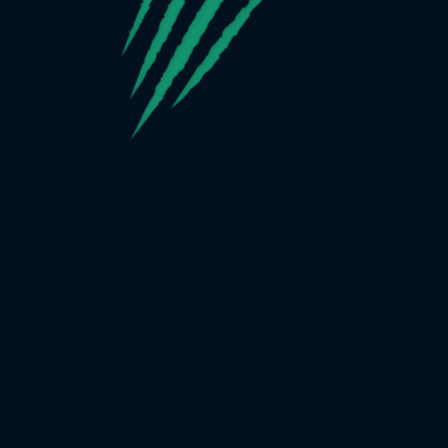
Wir verwenden Cookies, mehr Informationen unter:
Cookie-
Hinweis
für weitere Informationen. Du kannst diese
Einstellungen ändern unter
Cookie-Einstellungen
ALLE AKZEPTIEREN