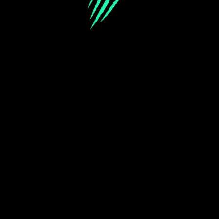
Wir verwenden Cookies, mehr Informationen unter:
Cookie-Hinweis
für weitere Informationen. Du kannst diese Einstellungen ändern unter
Cookie-Einstellungen
Alle akzeptieren
Du spielst im Demo-Modus. Das echte Spiel ist deutlich interessanter
ANMELDEN