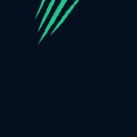
Wir verwenden Cookies, mehr Informationen unter:
Cookie-
Hinweis
für weitere Informationen. Du kannst diese
Einstellungen ändern unter
Cookie-Einstellungen
ALLE AKZEPTIEREN
Du spielst im Demo-Modus. Das echte
ANMELDEN
Spiel ist deutlich interessanter