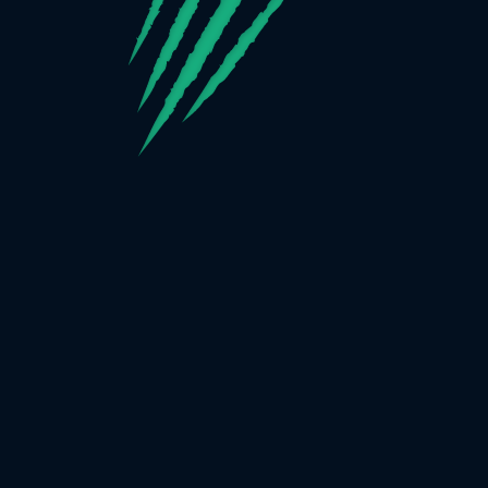
Wir verwenden Cookies, mehr Informationen unter:
Cookie-
Hinweis
für weitere Informationen. Du kannst diese
Einstellungen ändern unter
Cookie-Einstellungen
ALLE AKZEPTIEREN