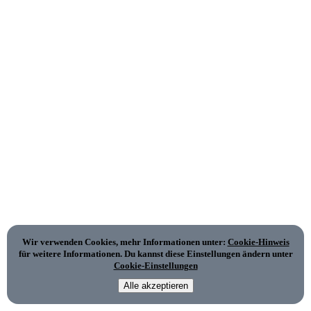
Wir verwenden Cookies, mehr Informationen unter:
Cookie-Hinweis
für weitere Informationen. Du kannst diese Einstellungen ändern unter
Cookie-Einstellungen
Alle akzeptieren