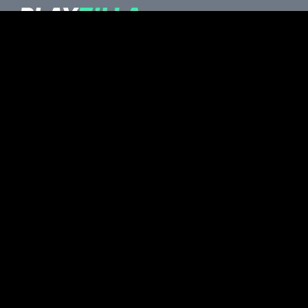
Error!
Falscher Spielco
×