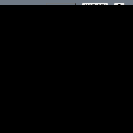
ANMELDEN
EINLOGGEN
er
Um Echtgeld spielen