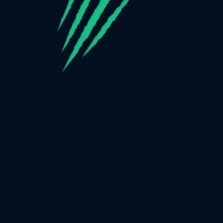
Wir verwenden Cookies, mehr Informationen unter:
Cookie-
Hinweis
für weitere Informationen. Du kannst diese
Einstellungen ändern unter
Cookie-Einstellungen
ALLE AKZEPTIEREN
Du spielst im Demo-Modus. Das echte
ANMELDEN
Spiel ist deutlich interessanter