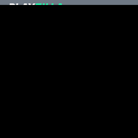
Error!
Falscher Spielco
×