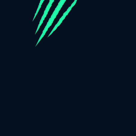
Wir verwenden Cookies, mehr Informationen unter:
Cookie-
Hinweis
für weitere Informationen. Du kannst diese
Einstellungen ändern unter
Cookie-Einstellungen
ALLE AKZEPTIEREN
Du spielst im Demo-Modus. Das echte
ANMELDEN
Spiel ist deutlich interessanter