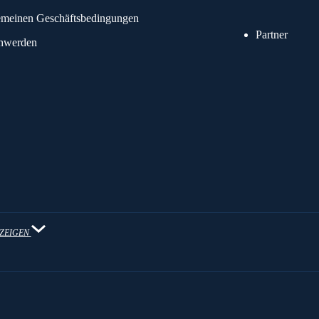
emeinen Geschäftsbedingungen
Partner
hwerden
ZEIGEN