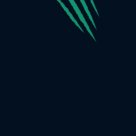
Wir verwenden Cookies, mehr
Informationen unter:
Cookie-
Hinweis
für weitere
ALLE AKZEPTIEREN
Informationen. Du kannst
diese Einstellungen ändern
Du spielst im Demo-Modus. Das echte
ANMELDEN
unter
Cookie-Einstellungen
Spiel ist deutlich interessanter