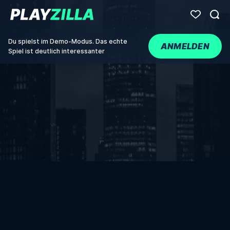
Du spielst im Demo-Modus. Das echte
ANMELDEN
Spiel ist deutlich interessanter