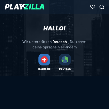
HALLO!
Deutsch
Wir unterstützen
, Du kannst
deine Sprache hier ändern
Deutsch
Deutsch