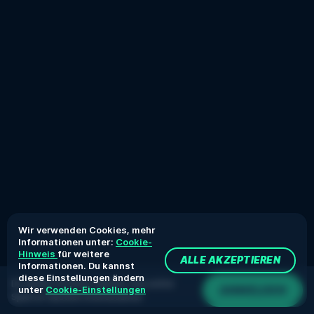
Wir verwenden Cookies, mehr
Informationen unter:
Cookie-
Hinweis
für weitere
ALLE AKZEPTIEREN
Informationen. Du kannst
diese Einstellungen ändern
Du spielst im Demo-Modus. Das echte
ANMELDEN
unter
Cookie-Einstellungen
Spiel ist deutlich interessanter