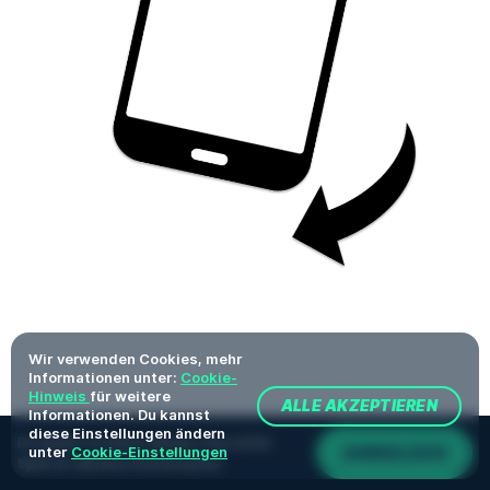
Wir verwenden Cookies, mehr
Informationen unter:
Cookie-
Hinweis
für weitere
ALLE AKZEPTIEREN
Informationen. Du kannst
diese Einstellungen ändern
Du spielst im Demo-Modus. Das echte
ANMELDEN
unter
Cookie-Einstellungen
Spiel ist deutlich interessanter