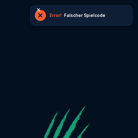
Error!
Falscher Spielcode
Du spielst im Demo-Modus. Das echte
ANMELDEN
Spiel ist deutlich interessanter