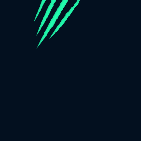
Wir verwenden Cookies, mehr
Informationen unter:
Cookie-
Hinweis
für weitere
ALLE AKZEPTIEREN
Informationen. Du kannst
diese Einstellungen ändern
Du spielst im Demo-Modus. Das echte
ANMELDEN
unter
Cookie-Einstellungen
Spiel ist deutlich interessanter