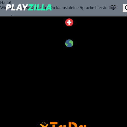
Hallo!
Wir unterstützen
Deutsch
, Du kannst deine Sprache hier ändern
Deutsch
Deutsch