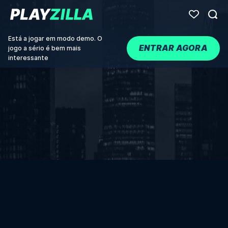
Está a jogar em modo demo. O
ENTRAR AGORA
jogo a sério é bem mais
interessante